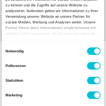
zu können und die Zugriffe auf unsere Website zu
Zur Leistung
analysieren. Außerdem geben wir Informationen zu Ihrer
Verwendung unserer Website an unsere Partner für
soziale Medien, Werbung und Analysen weiter. Unsere
Partner führen diese Informationen möglicherweise mit
weiteren Daten zusammen, die Sie ihnen bereitgestellt
haben oder die sie im Rahmen Ihrer Nutzung der Dienste
gesammelt haben.
Einwilligungsauswahl
Notwendig
Warum
Studio Axel Mühl
?
Präferenzen
Statistiken
Wir liefern nicht nur perfekte Druckdaten – wir
denken mit, optimieren Prozesse und handeln,
Marketing
bevor es kritisch wird.