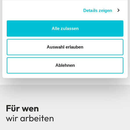
Mehr über uns erfahren
Details zeigen
Über 33 Jahre Erfahrung
Alle zulassen
Höchste Präzision & Termintreue
Technische Kompetenz in Repro,
Auswahl erlauben
Druckvorstufe & Packaging
Persönliche Betreuung
Ablehnen
Erfahrung mit internationalen Marken
Für wen
wir arbeiten