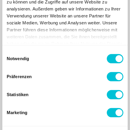
zu können und die Zugriffe auf unsere Website zu
Ganz egal wie komplex die
analysieren. Außerdem geben wir Informationen zu Ihrer
Aufgabe auch sein mag: Seit
Verwendung unserer Website an unsere Partner für
Jahren schätze ich die hohe
soziale Medien, Werbung und Analysen weiter. Unsere
Professionalität, die
Partner führen diese Informationen möglicherweise mit
weiteren Daten zusammen, die Sie ihnen bereitgestellt
Zuverlässigkeit, die
haben oder die sie im Rahmen Ihrer Nutzung der Dienste
beeindruckende
gesammelt haben.
Einwilligungsauswahl
Geschwindigkeit und die
Notwendig
freundliche und engagierte
Betreuung.
Präferenzen
– Katrin R., Graphic Design – Brand & Product
Marketing – Industrie, Geislingen/Steige
Statistiken
Marketing