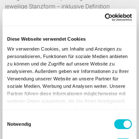
jeweilige Stanzform – inklusive Definition
aller Linienfarben, Beschnittzonen und
Produktionsvorgaben. Alle Verpackungen
wurden druckfertig im CMYK-Farbraum
Diese Webseite verwendet Cookies
aufbereitet. Die CI-Vorgaben wurden in
Wir verwenden Cookies, um Inhalte und Anzeigen zu
Bezug auf Farben, Logoabstände,
personalisieren, Funktionen für soziale Medien anbieten
Schriftgrößen und Gestaltungselemente
zu können und die Zugriffe auf unsere Website zu
streng eingehalten. Zusätzlich wurden
analysieren. Außerdem geben wir Informationen zu Ihrer
farbverbindliche GMG-Proofs mit FOGRA-
Verwendung unserer Website an unsere Partner für
Medienkeil zur sicheren Freigabe erstellt
soziale Medien, Werbung und Analysen weiter. Unsere
und fotorealistische 3D-Packshots
Partner führen diese Informationen möglicherweise mit
weiteren Daten zusammen, die Sie ihnen bereitgestellt
generiert.
haben oder die sie im Rahmen Ihrer Nutzung der Dienste
gesammelt haben.
Einwilligungsauswahl
Notwendig