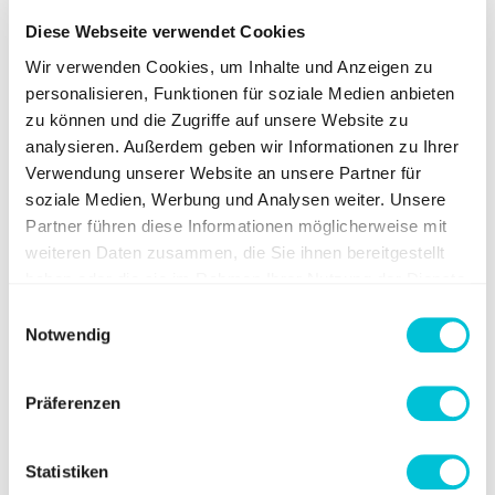
Luxus, sondern
Diese Webseite verwendet Cookies
Kostenkontrolle
Wir verwenden Cookies, um Inhalte und Anzeigen zu
personalisieren, Funktionen für soziale Medien anbieten
zu können und die Zugriffe auf unsere Website zu
Farbabweichungen führen zu:
analysieren. Außerdem geben wir Informationen zu Ihrer
Verwendung unserer Website an unsere Partner für
Nachdrucken
soziale Medien, Werbung und Analysen weiter. Unsere
Verzögerungen
Partner führen diese Informationen möglicherweise mit
unnötigen Abstimmungsschleifen
weiteren Daten zusammen, die Sie ihnen bereitgestellt
haben oder die sie im Rahmen Ihrer Nutzung der Dienste
gesammelt haben.
Einwilligungsauswahl
Notwendig
Ein sauber aufgesetzter Farbworkflow spart:
Zeit
Präferenzen
Geld
Nerven
Statistiken