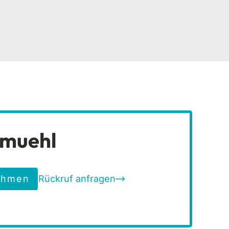
lmuehl
ehmen
Rückruf anfragen