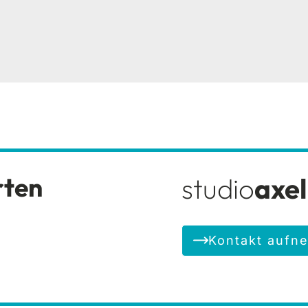
rten
studio
axe
Kontakt aufn