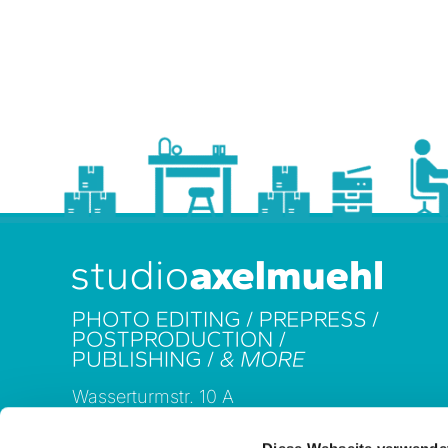
Wasserturmstr. 10 A
85737 Ismaning